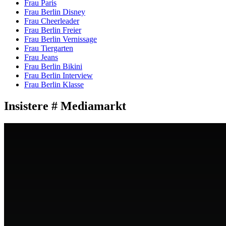
Frau Paris
Frau Berlin Disney
Frau Cheerleader
Frau Berlin Freier
Frau Berlin Vernissage
Frau Tiergarten
Frau Jeans
Frau Berlin Bikini
Frau Berlin Interview
Frau Berlin Klasse
Insistere # Mediamarkt