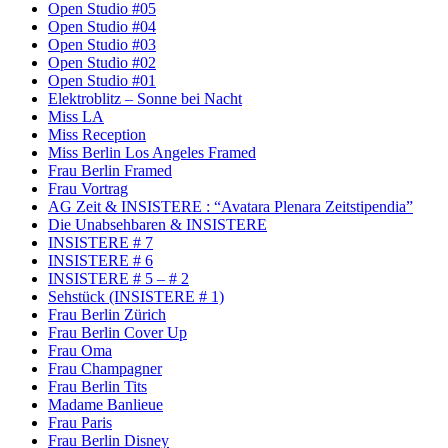
Open Studio #05
Open Studio #04
Open Studio #03
Open Studio #02
Open Studio #01
Elektroblitz – Sonne bei Nacht
Miss LA
Miss Reception
Miss Berlin Los Angeles Framed
Frau Berlin Framed
Frau Vortrag
AG Zeit & INSISTERE : “Avatara Plenara Zeitstipendia”
Die Unabsehbaren & INSISTERE
INSISTERE # 7
INSISTERE # 6
INSISTERE # 5 – # 2
Sehstück (INSISTERE # 1)
Frau Berlin Zürich
Frau Berlin Cover Up
Frau Oma
Frau Champagner
Frau Berlin Tits
Madame Banlieue
Frau Paris
Frau Berlin Disney