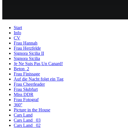
Start
Info
CV
Frau Hannah
Frau Herzfelde
Signora Sicilia II
Signora Sicilia
Je Ne Suis Pas Un Canard!
Beton_2
Frau Finissage
Auf die Nacht folgt ein Tag
Frau Cheerleader
Frau Słubfurt
Miss DDR
Frau Fotograf
360°
Picture in the House
Cars Land
Cars Land _03
Cars Land _02