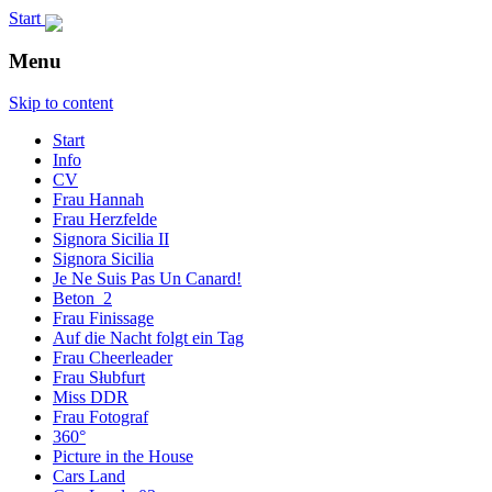
Start
Menu
Frau Berlin
Skip to content
Start
Info
CV
Frau Hannah
Frau Herzfelde
Signora Sicilia II
Signora Sicilia
Je Ne Suis Pas Un Canard!
Beton_2
Frau Finissage
Auf die Nacht folgt ein Tag
Frau Cheerleader
Frau Słubfurt
Miss DDR
Frau Fotograf
360°
Picture in the House
Cars Land