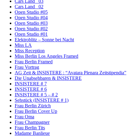
Cars Land _03
Cars Land _02
Open Studio #05
Open Studio #04
Open Studio #03
Open Studio #02
Open Studio #01
Elektroblitz – Sonne bei Nacht
Miss LA
Miss Reception
Miss Berlin Los Angeles Framed
Frau Berlin Framed
Frau Vortrag
AG Zeit & INSISTERE : “Avatara Plenara Zeitstipendia”
Die Unabsehbaren & INSISTERE
INSISTERE # 7
INSISTERE # 6
INSISTERE # 5 – # 2
Sehstück (INSISTERE # 1)
Frau Berlin Zürich
Frau Berlin Cover Up
Frau Oma
Frau Champagner
Frau Berlin Tits
Madame Banlieue